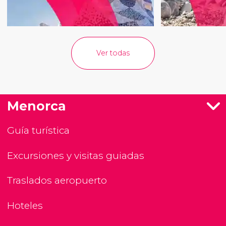
Ver todas
Menorca
Guía turística
Excursiones y visitas guiadas
Traslados aeropuerto
Hoteles