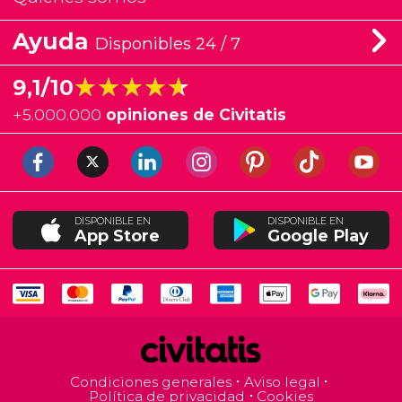
Ayuda
Disponibles 24 / 7
★★★★★
★★★★★
9,1/10
+
5.000.000
opiniones de Civitatis
DISPONIBLE EN
DISPONIBLE EN
App Store
Google Play
Condiciones generales
Aviso legal
Política de privacidad
Cookies