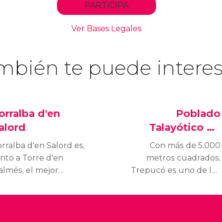
mbién te puede interes
orralba d'en
Poblado
alord
Talayótico de
Trepucó
rralba d'en Salord es,
Con más de 5.000
nto a Torre d'en
metros cuadrados,
almés, el mejor
Trepucó es uno de los
jemplo de la cultura
poblados talayóticos
alayótica de Menorca.
más grandes e
e estima que en el
importantes de
blado llegaron a vivir
Menorca.