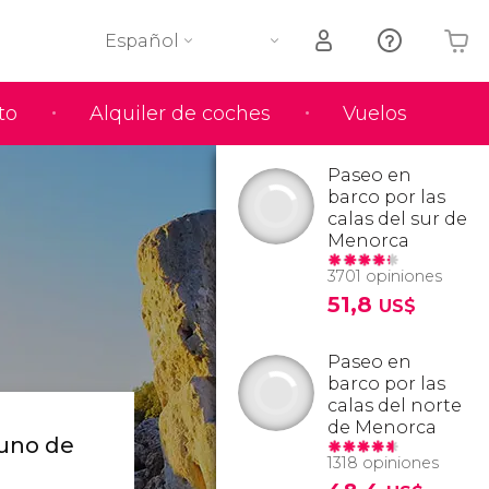
Español
to
Alquiler de coches
Vuelos
Tu carrito está vacío
Paseo en
barco por las
calas del sur de
Menorca
3701 opiniones
51,8
US$
Paseo en
barco por las
calas del norte
de Menorca
uno de
1318 opiniones