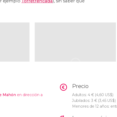
or ejemplo
Torretrencada
), sin saber qué
Precio
de Mahón
en dirección a
Adultos: 4
€
(4,60
US$
)
Jubilados: 3
€
(3,45
US$
)
Menores de 12 años: entr