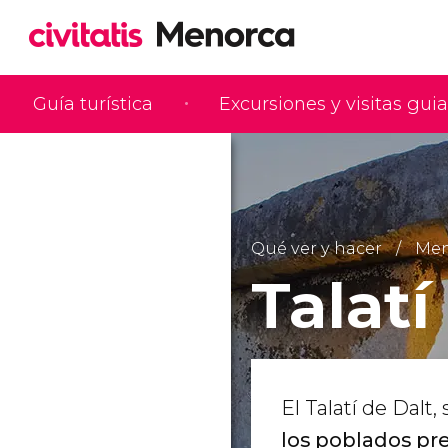
Guía turística
Excursiones y visitas gui
Qué ver y hacer
Men
Talatí
El Talatí de Dalt
los poblados pr