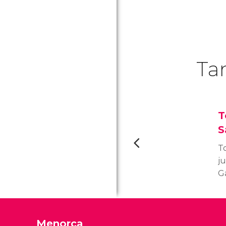
Ta
T
S
To
ju
G
e
t
S
Menorca
po