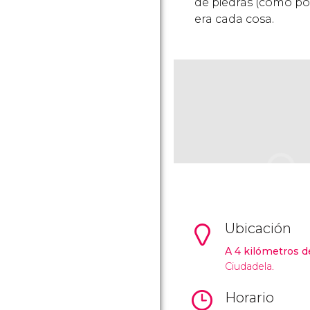
de piedras (como p
era cada cosa.
Ubicación
A 4 kilómetros 
Ciudadela.
Horario