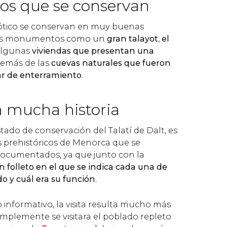
s que se conservan
yótico se conservan en muy buenas
nos monumentos como un
gran talayot
,
el
 algunas
viviendas que presentan una
demás de las
cuevas naturales que fueron
ar de enterramiento
.
n mucha historia
ado de conservación del Talatí de Dalt, es
 prehistóricos de Menorca que se
ocumentados, ya que junto con la
n folleto en el que se indica cada una de
do y cuál era su función
.
to informativo, la visita resulta mucho más
implemente se visitara el poblado repleto