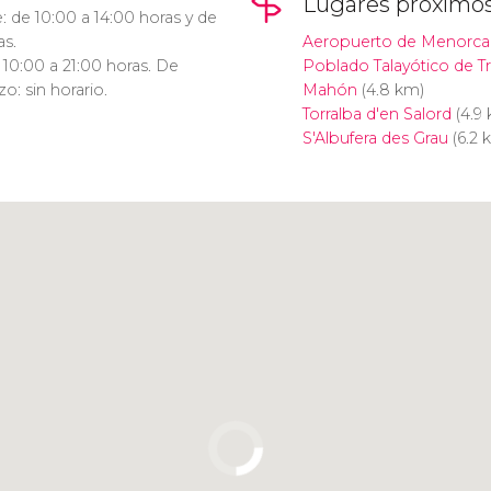
Lugares próximo
: de 10:00 a 14:00 horas y de
as.
Aeropuerto de Menorca
 10:00 a 21:00 horas. De
Poblado Talayótico de 
: sin horario.
Mahón
(4.8 km)
Torralba d'en Salord
(4.9
S'Albufera des Grau
(6.2 
Pulsa para usar el mapa