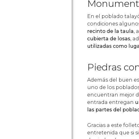
Monumento
En el poblado tala
condiciones algu
recinto de la taula
,
cubierta de losas
, a
utilizadas como lug
Piedras co
Además del buen est
uno de los poblados
encuentran mejor d
entrada entregan
u
las partes del pobla
Gracias a este folle
entretenida que si s