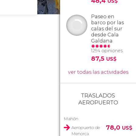
48,4
US$
Paseo en
barco por las
calas del sur
desde Cala
Galdana
1294 opiniones
87,5
US$
ver todas las actividades
TRASLADOS
AEROPUERTO
Mahón
78,0
Aeropuerto de
US$
Menorca