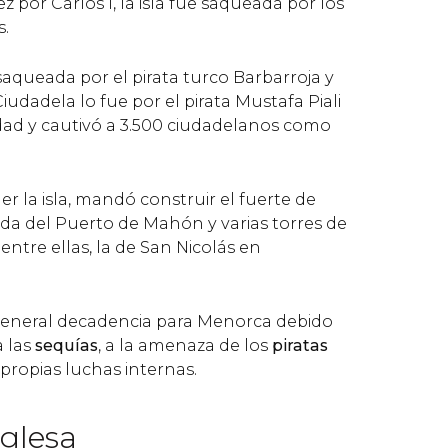
z por Carlos I, la isla fue saqueada por los
s.
aqueada por el pirata turco Barbarroja y
 Ciudadela lo fue por el pirata Mustafa Piali
dad y cautivó a 3.500 ciudadelanos como
ger la isla, mandó construir el fuerte de
ada del Puerto de Mahón y varias torres de
entre ellas, la de San Nicolás en
e general decadencia para Menorca debido
 a las
sequías
, a la amenaza de los
piratas
 propias luchas internas.
glesa