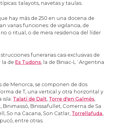
ípicas: talayots, navetas y taulas.
s que hay más de 250 en una docena de
n varias funciones: de vigilancia, de
 o ritual, o de mera residencia del líder
trucciones funerarias casi exclusivas de
 la de
Es Tudons
, la de Biniac-L´Argentina
vas de Menorca, se componen de dos
orma de T, una vertical y otra horizontal y
 isla:
Talatí de Dalt
,
Torre d'en Galmés
,
, Binimassó, Binissafullet, Comerna de Sa
ell, So na Cacana, Son Catlar,
Torrellafuda
,
epucó, entre otras.