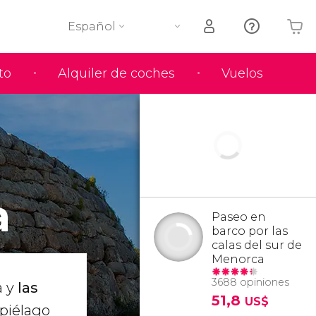
Español
to
Alquiler de coches
Vuelos
Tu carrito está vacío
a
Paseo en
barco por las
calas del sur de
Menorca
3688 opiniones
a y
las
51,8
US$
ipiélago