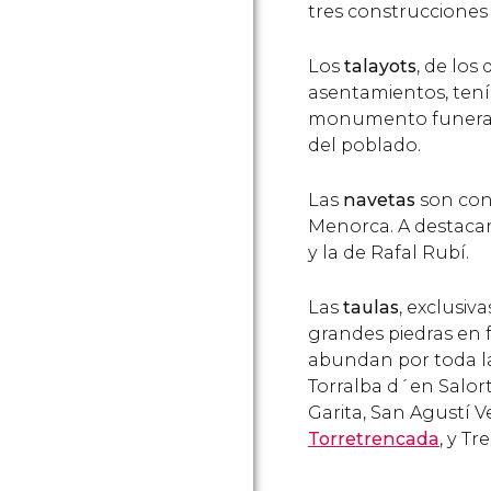
tres construcciones t
Los
talayots
, de lo
asentamientos, tenía
monumento funerario
del poblado.
Las
navetas
son cons
Menorca. A destacar
y la de Rafal Rubí.
Las
taulas
, exclusi
grandes piedras en f
abundan por toda la
Torralba d´en Salort
Garita, San Agustí V
Torretrencada
, y Tr