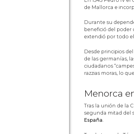
En 1343 Pedro IV el
de Mallorca e incorp
Durante su depende
benefició del poder
extendió por todo e
Desde principios del
de las germanías, la
ciudadanos “campesi
razzias moras, lo que
Menorca en
Tras la unión de la 
segunda mitad del s
España
.