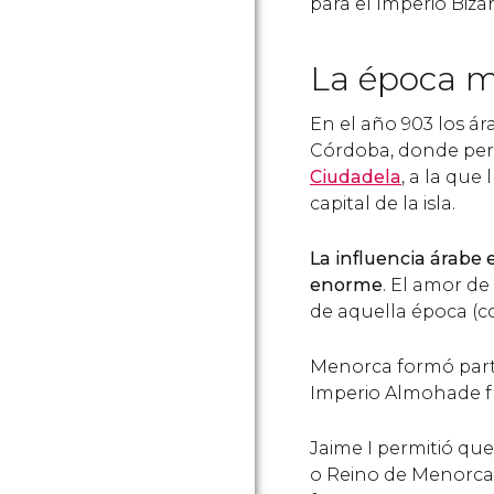
para el Imperio Biza
La época 
En el año 903 los ár
Córdoba, donde perm
Ciudadela
, a la que
capital de la isla.
La influencia árabe e
enorme
. El amor de
de aquella época (c
Menorca formó par
Imperio Almohade fu
Jaime I permitió qu
o Reino de Menorca 