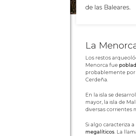
de las Baleares.
La Menorca
Los restos arqueoló
Menorca fue
poblad
probablemente por h
Cerdeña.
En la isla se desarr
mayor, la isla de Mal
diversas corrientes 
Si algo caracteriza
megalíticos
. La lla