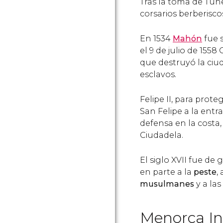
Tras la toma de Túne
corsarios berberisco
En 1534
Mahón
fue s
el 9 de julio de 1558
que destruyó la ciu
esclavos.
Felipe II, para prote
San Felipe a la entr
defensa en la costa, 
Ciudadela.
El siglo XVII fue d
en parte a la
peste
,
musulmanes
y a las
Menorca In