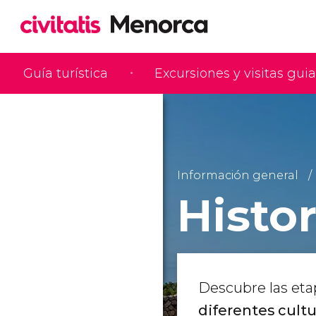
Guía turística
Excursiones y visitas gui
Información general
Histo
Descubre las eta
diferentes cultu