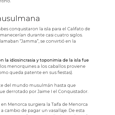
ntino.
musulmana
abes conquistaron la isla para el Califato de
anecerían durante casi cuatro siglos.
 llamaban “Jamma”, se convirtió en la
n la idiosincrasia y toponimia de la isla fue
 los menorquines a los caballos proviene
omo queda patente en sus fiestas).
te del mundo musulmán hasta que
e derrotado por Jaime I el Conquistador.
e en Menorca surgiera la Taifa de Menorca
a cambio de pagar un vasallaje. De esta