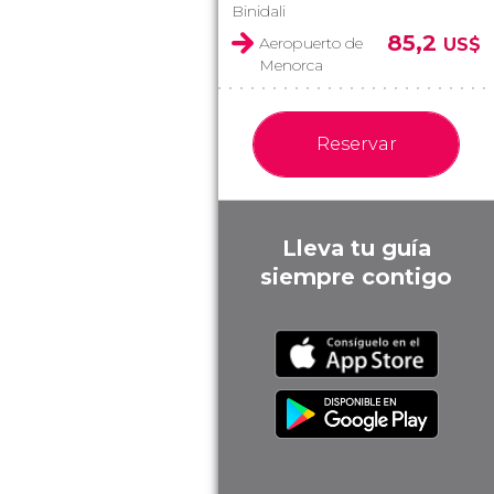
Binidali
85,2
Aeropuerto de
US$
Menorca
Reservar
Lleva tu guía
siempre contigo