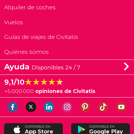
Alquiler de coches
Vuelos
Guías de viajes de Civitatis
Quiénes somos
Ayuda
Disponibles 24 / 7
★★★★★
★★★★★
9,1/10
+
5.000.000
opiniones de Civitatis
DISPONIBLE EN
DISPONIBLE EN
App Store
Google Play