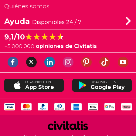
Quiénes somos
Ayuda
Disponibles 24 / 7
★★★★★
★★★★★
9,1/10
+
5.000.000
opiniones de Civitatis
DISPONIBLE EN
DISPONIBLE EN
App Store
Google Play