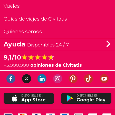
Vuelos
Guías de viajes de Civitatis
Quiénes somos
Ayuda
Disponibles 24 / 7
★★★★★
★★★★★
9,1/10
+
5.000.000
opiniones de Civitatis
DISPONIBLE EN
DISPONIBLE EN
App Store
Google Play