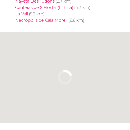
Naveta Des Tudons
(2.7 km)
Canteras de S'Hostal (Líthica)
(4.7 km)
La Vall
(5.2 km)
Necrópolis de Cala Morell
(6.6 km)
Pulsa para usar el mapa