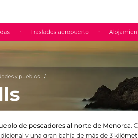
adas
Traslados aeropuerto
Alojamien
dades y pueblos
ls
pueblo de pescadores al norte de Menorca
. 
adicional y una gran bahía de más de 3 kilómet