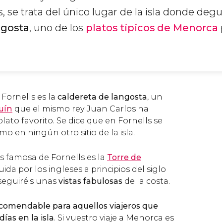
 se trata del único lugar de la isla donde degu
ngosta
, uno de los
platos típicos de Menorca
Fornells es la
caldereta de langosta
, un
uín
que el mismo rey Juan Carlos ha
lato favorito. Se dice que en Fornells se
mo en ningún otro sitio de la isla.
más famosa de Fornells es la
Torre de
uida por los ingleses a principios del siglo
nseguiréis unas
vistas fabulosas
de la costa.
comendable para aquellos viajeros que
días en la isla
. Si vuestro viaje a Menorca es