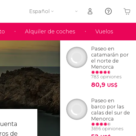
Español
to
Alquiler de coches
Vuelos
Tu carrito está vacío
Paseo en
catamarán por
el norte de
Menorca
783 opiniones
80,9
US$
Paseo en
barco por las
calas del sur de
Menorca
Cuenta
3696 opiniones
ros de