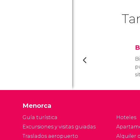
Ta
B
B
p
s
ki
M
mu
Menorca
Su
s
Guía turística
Hoteles
c
Excursiones y visitas guiadas
Apartam
l
Traslados aeropuerto
Alquiler 
d