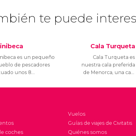
mbién te puede interes
inibeca
Cala Turqueta
inibeca es un pequeño
Cala Turqueta es
ueblo de pescadores
nuestra cala preferida
ituado unos 8
de Menorca, una cala
lómetros al sur de
virgen de aguas
ahón, en el término
turquesas que nada
nicipal de San Luis.
tiene que envidiar al
s laberínticas calles y
Caribe. ¡Descubre cómo
us casas encaladas lo
llegar a esta joya
Vuelos
onvierten en uno de
menorquina!
entos
Guías de viajes de Civitatis
os pueblos más bonitos
de coches
Quiénes somos
e Menorca.