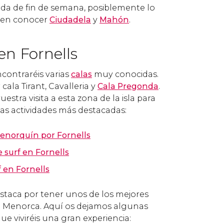
da de fin de semana, posiblemente lo
e en conocer
Ciudadela
y
Mahón
.
en Fornells
ncontraréis varias
calas
muy conocidas.
ala Tirant, Cavalleria y
Cala Pregonda
.
estra visita a esta zona de la isla para
las actividades más destacadas:
enorquín por Fornells
 surf en Fornells
 en Fornells
staca por tener unos de los mejores
o Menorca. Aquí os dejamos algunas
ue viviréis una gran experiencia: