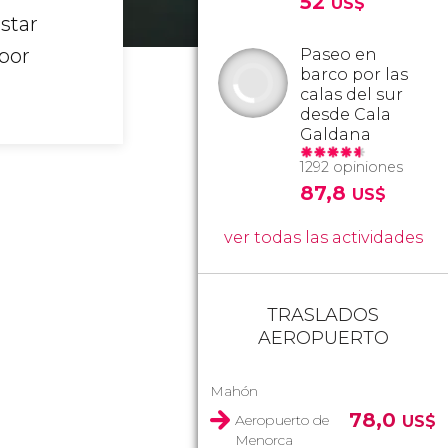
52
US$
star
por
Paseo en
barco por las
calas del sur
desde Cala
Galdana
1292 opiniones
87,8
US$
ver todas las actividades
TRASLADOS
AEROPUERTO
Mahón
78,0
Aeropuerto de
US$
Menorca