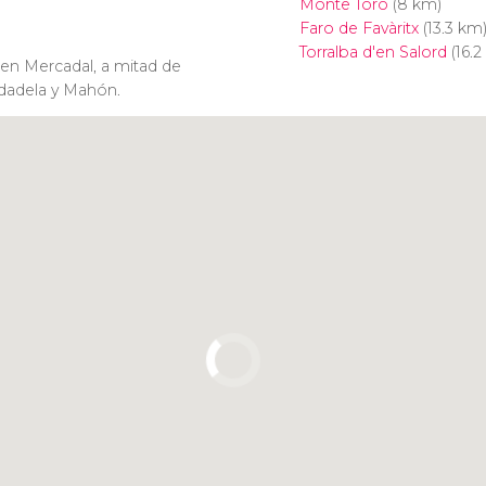
Monte Toro
(8 km)
Faro de Favàritx
(13.3 km
Torralba d'en Salord
(16.2
 en Mercadal, a mitad de
dadela y Mahón.
Pulsa para usar el mapa