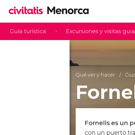
Guía turística
Excursiones y visitas gui
Qué ver y hacer
Ciu
Fornel
Fornells es un 
con un puerto tr