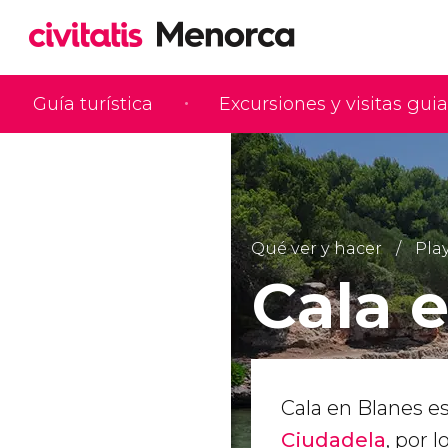
Guía turística
Excursiones y visitas gui
Qué ver y hacer
Play
Cala 
Cala en Blanes e
Ciudadela
, por 