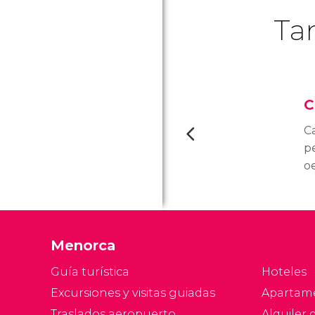
Ta
C
C
p
oe
di
Su
ca
a
Menorca
qu
Guía turística
Hoteles
Excursiones y visitas guiadas
Apartam
Traslados aeropuerto
Alquiler 