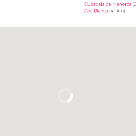
Ciudadela de Menorca
(2
Cala Blanca
(4.1 km)
Pulsa para usar el mapa