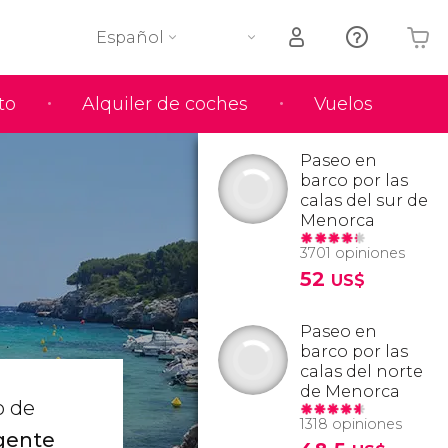
Español
to
Alquiler de coches
Vuelos
Tu carrito está vacío
Paseo en
barco por las
calas del sur de
Menorca
3701 opiniones
52
US$
Paseo en
barco por las
calas del norte
de Menorca
o de
1318 opiniones
 gente