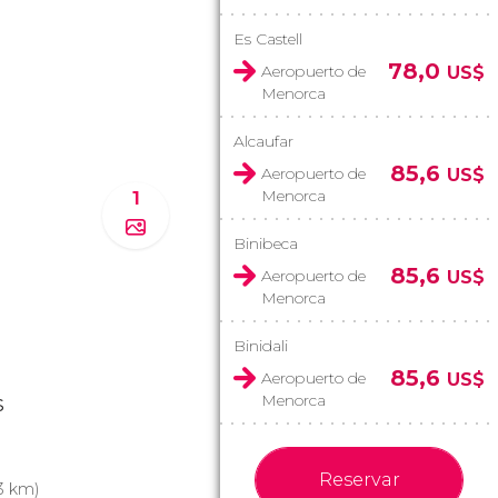
Es Castell
78,0
Aeropuerto de
US$
Menorca
Alcaufar
85,6
Aeropuerto de
US$
Menorca
1
Binibeca
85,6
Aeropuerto de
US$
Menorca
Binidali
85,6
Aeropuerto de
US$
s
Menorca
Reservar
.3 km)