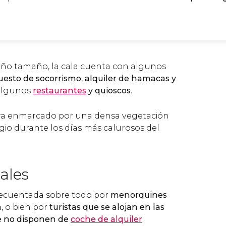
eño tamaño, la cala cuenta con algunos
uesto de socorrismo
,
alquiler de hamacas y
 algunos
restaurantes
y quioscos
.
ra enmarcado por una densa vegetación
gio durante los días más calurosos del
cales
recuentada sobre todo por
menorquines
a
, o bien por
turistas que se alojan en las
e no disponen de
coche de alquiler
.