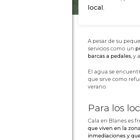
local
.
A pesar de su pequ
servicios como un
p
barcas a pedales
, y
El agua se encuent
que sirve como refu
verano.
Para los lo
Cala en Blanes es f
que viven en la zon
inmediaciones y qu