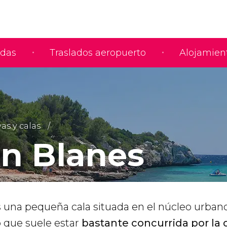
adas
Traslados aeropuerto
Alojamien
as y calas
en Blanes
s una pequeña cala situada en el núcleo urban
lo que suele estar
bastante concurrida por la