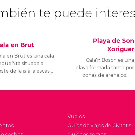
mbién te puede interes
Playa de Son
ala en Brut
Xoriguer
ala en Brut es una cala
Cala'n Bosch es una
equeñita situada al
playa formada tanto por
ste de la isla, a escasa
zonas de arena como
stancia de Ciudadela.
por otras más rocosas,
 principal rasgo
que se
racterístico es la
encuentra rodeada por
usencia de arena, algo
una frondosa
e no le resta belleza.
vegetación.
Vuelos
entos
Guías de viajes de Civitatis
de coches
Quiénes somos