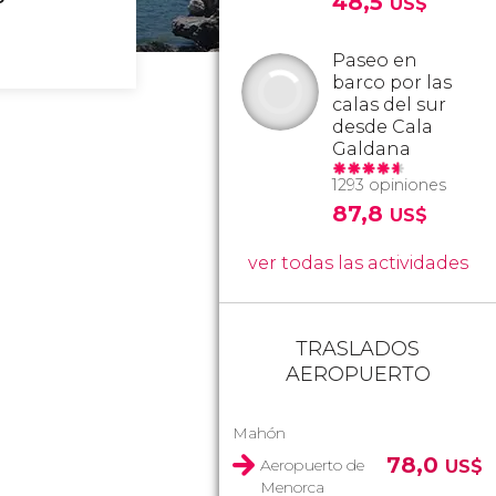
48,5
US$
Paseo en
barco por las
calas del sur
desde Cala
Galdana
1293 opiniones
87,8
US$
ver todas las actividades
TRASLADOS
AEROPUERTO
Mahón
78,0
Aeropuerto de
US$
Menorca