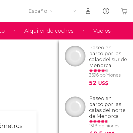
Español
to
Alquiler de coches
Vuelos
Tu carrito está vacío
Paseo en
barco por las
calas del sur de
Menorca
3696 opiniones
52
US$
Paseo en
barco por las
calas del norte
de Menorca
lómetros
1318 opiniones