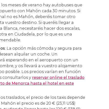
e los meses de verano hay autobuses que
opuerto con Mahón cada 30 minutos. Si
inal no es Mahón, deberéis tomar otro
a vuestro destino. Si queréis llegar a
 Blanca, necesitaréis hacer dos escalas,
tra en Ciudadela, por lo que es una
omendable.
dos
: La opción más cómoda y segura para
desean alquilar un coche. Un
ará esperando en el aeropuerto con un
nombre, y os llevará a vuestro alojamiento
o posible. Los precios varían en función
is consultarlos y
reservar online el traslado
to de Menorca hasta el hotel en este
 los traslados, el precio de los taxis depende
a Mahón el precio es de 20
€
(23,11
US$
)