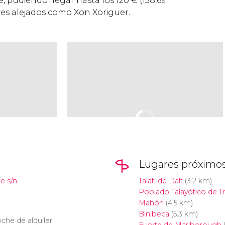
 pudiendo llegar hasta los 120
€
(138,69
ares alejados como Xon Xoriguer.
Lugares próximo
e s/n.
Talatí de Dalt
(3.2 km)
Poblado Talayótico de 
Mahón
(4.5 km)
Binibeca
(5.3 km)
che de alquiler.