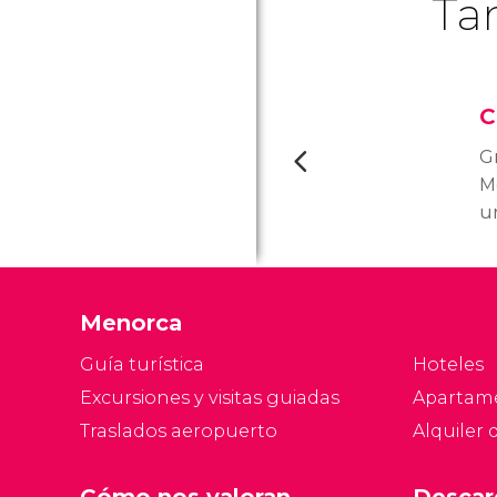
Ta
C
Gr
M
u
b
p
E
Menorca
d
v
Guía turística
Hoteles
Excursiones y visitas guiadas
Apartam
Traslados aeropuerto
Alquiler 
Cómo nos valoran
Descar