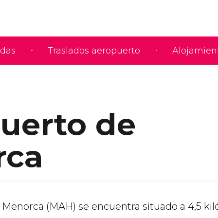
adas
Traslados aeropuerto
Alojamien
uerto de
rca
 Menorca (MAH) se encuentra situado a 4,5 ki