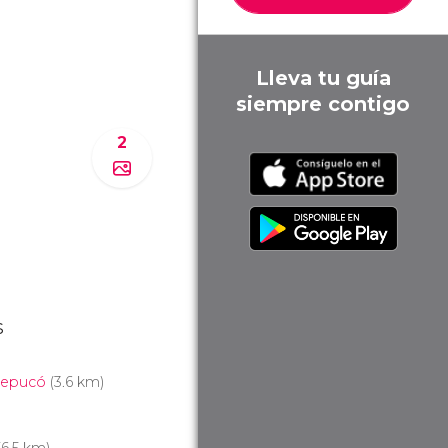
Lleva tu guía
siempre contigo
2
s
Trepucó
(3.6 km)