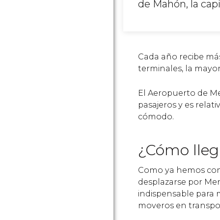
de Mahón, la cap
Cada año recibe más
terminales, la mayor
El Aeropuerto de M
pasajeros y es rela
cómodo.
¿Cómo lleg
Como ya hemos com
desplazarse por Men
indispensable para mo
moveros en transport