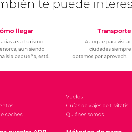
mbién te puede interes
ómo llegar
Transporte
acias a su turismo,
Aunque para visitar
enorca, aun siendo
ciudades siempre
na isla pequeña, está
optamos por aprovechar
ien comunicada con las
al máximo el transporte
rincipales ciudades de
público, para
spaña, especialmente
desplazarse por
urante los meses de
Menorca y conocer la
erano.
isla es imprescindible
Vuelos
disponer de un coche.
entos
Guías de viajes de Civitatis
de coches
Quiénes somos
ga nuestra APP
Métodos de pago