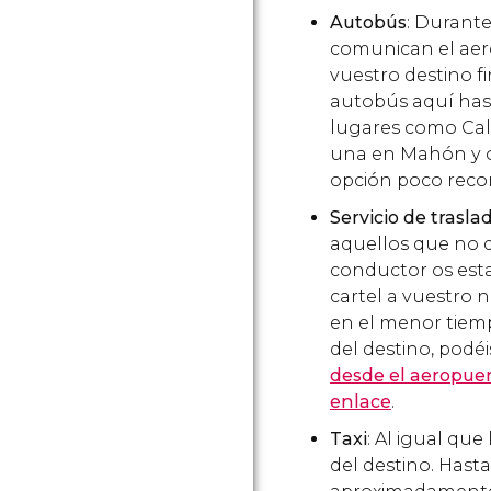
Autobús
: Durant
comunican el aer
vuestro destino f
autobús aquí hast
lugares como Cala
una en Mahón y o
opción poco rec
Servicio de trasla
aquellos que no 
conductor os est
cartel a vuestro 
en el menor tiemp
del destino, podé
desde el aeropuer
enlace
.
Taxi
: Al igual que
del destino. Hast