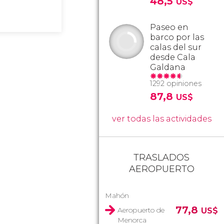
48,5
US$
Paseo en
barco por las
calas del sur
desde Cala
Galdana
1292 opiniones
87,8
US$
ver todas las actividades
TRASLADOS
AEROPUERTO
Mahón
77,8
Aeropuerto de
US$
Menorca